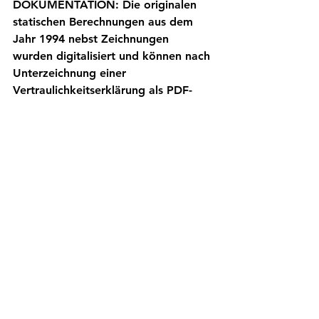
DOKUMENTATION: Die originalen 
statischen Berechnungen aus dem 
Jahr 1994 nebst Zeichnungen 
wurden digitalisiert und können nach 
Unterzeichnung einer 
Vertraulichkeitserklärung als PDF-
Dateien zur Verfügung gestellt 
werden.
STANDORT: Rheinland-Pfalz. 
Besichtigung nach Vereinbarung und 
Voranmeldung. 
Kontaktanfrage
Alle ansehen
Aktuelle Beiträge