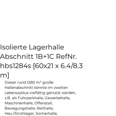
Verwirklichen Sie Ihr
Hallenbauprojekt
mit
einer
wiederverwendbaren
Stahlhalle
von Johann Thal
Isolierte Lagerhalle
Abschnitt 1B+1C RefNr.
hbs1284s [60x21 x 6.4/8.3
m]
Dieser rund 1280 m² große 
Hallenabschnitt könnte im zweiten 
Lebenszyklus vielfältig genutzt werden, 
z.B. als Fuhrparkhalle, Gewerbehalle, 
Maschinenhalle, Offenstall, 
Bewegungshalle, Reithalle, 
Heu-/Strohlager, Sortierhalle, 