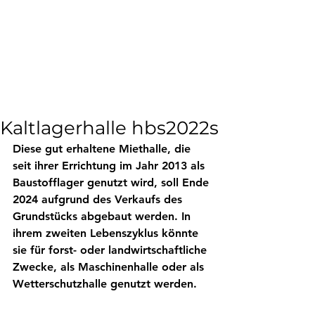
Verwirklichen Sie Ihr
Hallenbauprojekt
mit
einer
wiederverwendbaren
Stahlhalle
von Johann Thal
Kaltlagerhalle hbs2022s
Diese gut erhaltene Miethalle, die 
seit ihrer Errichtung im Jahr 2013 als 
Baustofflager genutzt wird, soll Ende 
2024 aufgrund des Verkaufs des 
Grundstücks abgebaut werden. In 
ihrem zweiten Lebenszyklus könnte 
sie für forst- oder landwirtschaftliche 
Zwecke, als Maschinenhalle oder als 
Wetterschutzhalle genutzt werden. 