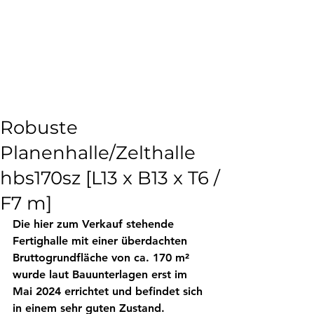
Verwirklichen Sie Ihr
Hallenbauprojekt
mit
einer
wiederverwendbaren
Stahlhalle
von Johann Thal
Robuste
Planenhalle/Zelthalle
hbs170sz [L13 x B13 x T6 /
F7 m]
Die hier zum Verkauf stehende 
Fertighalle mit einer überdachten 
Bruttogrundfläche von ca. 170 m² 
wurde laut Bauunterlagen erst im 
Mai 2024 errichtet und befindet sich 
in einem sehr guten Zustand. 